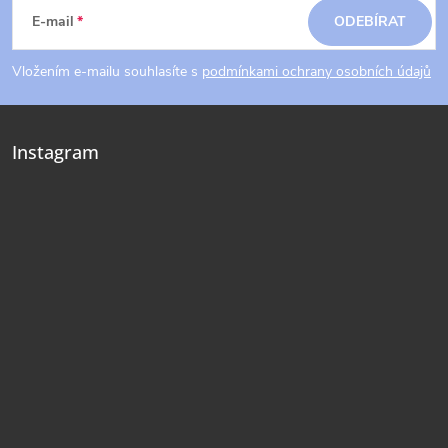
á
E-mail
ODEBÍRAT
p
Vložením e-mailu souhlasíte s
podmínkami ochrany osobních údajů
a
Instagram
t
í