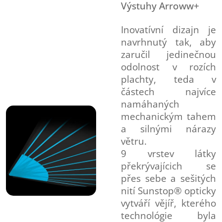
Výstuhy Arroww+
Inovatívní dizajn je
navrhnutý tak, aby
zaručil jedinečnou
odolnost v rozích
plachty, teda v
částech najvíce
namáhaných
mechanickým tahem
a silnými nárazy
větru.
9 vrstev látky
překrývajícich se
přes sebe a sešitých
nití Sunstop® opticky
vytváří vějíř, kterého
technológie byla