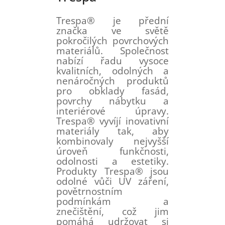
Trespa® je přední
značka ve světě
pokročilých povrchových
materiálů. Společnost
nabízí řadu vysoce
kvalitních, odolných a
nenáročných produktů
pro obklady fasád,
povrchy nábytku a
interiérové ​​úpravy.
Trespa® vyvíjí inovativní
materiály tak, aby
kombinovaly nejvyšší
úroveň funkčnosti,
odolnosti a estetiky.
Produkty Trespa® jsou
odolné vůči UV záření,
povětrnostním
podmínkám a
znečištění, což jim
pomáhá udržovat si