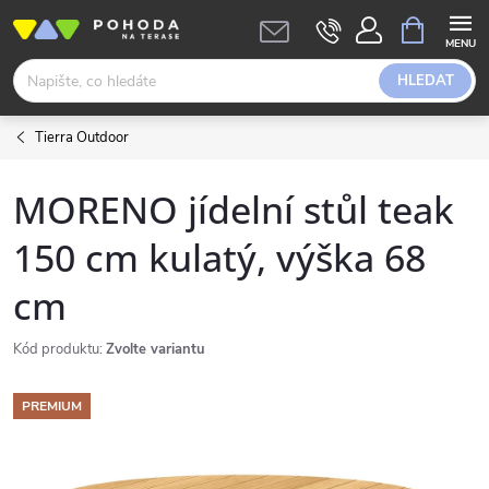
Přejít
NÁKUPNÍ
KOŠÍK
na
obsah
HLEDAT
Tierra Outdoor
MORENO jídelní stůl teak
150 cm kulatý, výška 68
cm
Kód produktu:
Zvolte variantu
PREMIUM