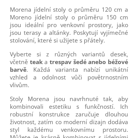
Morena jídelní stoly o průměru 120 cm a
Moreno jídelní stoly o průměru 150 cm
jsou ideální pro venkovní prostory, jako
jsou terasy a altánky. Poskytují vyjímečné
stolování, které si užijete s přátely.
Vyberte si z různých variantů desek,
včetně
teak
a
trespa
v šedé anebo béžové
barvě
. Každá varianta nabízí unikátní
vzhled a odolnost vůči povětrnostním
vlivům.
Stoly Morena jsou navrhnuté tak, aby
kombinovali estetiku s funkčností. Ich
robustní konstrukce zaručuje dlouhou
životnost, zatím co moderní dizajn dodáva
styl každému venkovnímu prostoru.
Můžete je krásně kombinovat s jídelními