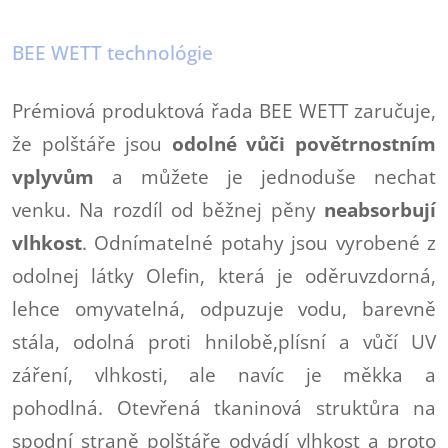
BEE WETT technológie
Prémiová produktová řada BEE WETT zaručuje,
že polštáře jsou
odolné vůči povětrnostním
vplyvům
a můžete je jednoduše nechat
venku. Na rozdíl od běžnej pěny
neabsorbují
vlhkost
. Odnímatelné potahy jsou vyrobené z
odolnej látky Olefin, která je oděruvzdorná,
lehce omyvatelná, odpuzuje vodu, barevně
stála, odolná proti hnilobě,plísní a vůčí UV
záření, vlhkosti, ale navíc je měkka a
pohodlná. Otevřená tkaninová struktůra na
spodní straně polštáře odvádí vlhkost a proto