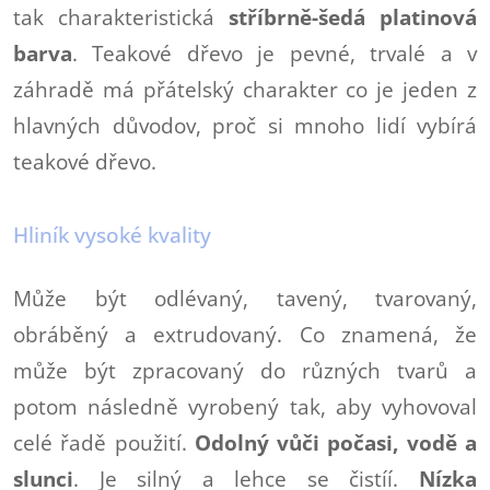
tak charakteristická
stříbrně-šedá platinová
barva
. Teakové dřevo je pevné, trvalé a v
záhradě má přátelský charakter
co je jeden z
hlavných důvodov, proč si mnoho lidí vybírá
teakové dřevo.
Hliník vysoké kvality
Může být odlévaný, tavený, tvarovaný,
obráběný a extrudovaný. Co znamená, že
může být zpracovaný do různých tvarů a
potom následně vyrobený tak, aby vyhovoval
celé řadě použití.
Odolný vůči počasi, vodě a
slunci
. Je silný a lehce se čistíí.
Nízka