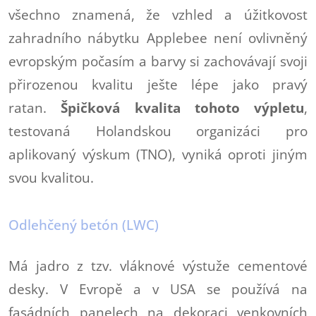
všechno znamená, že vzhled a úžitkovost
zahradního nábytku Applebee není ovlivněný
evropským počasím a barvy si zachovávají svoji
přirozenou kvalitu ješte lépe jako pravý
ratan.
Špičková kvalita tohoto výpletu
,
testovaná Holandskou organizáci pro
aplikovaný výskum (TNO), vyniká oproti jiným
svou kvalitou.
Odlehčený betón (LWC)
Má jadro z tzv. vláknové výstuže cementové
desky. V Evropě a v USA se používá na
fasádních panelech na dekoraci venkovních