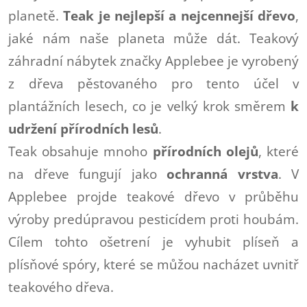
planetě.
Teak je nejlepší a nejcennejší dřevo
,
jaké nám naše planeta může dát. Teakový
záhradní nábytek značky Applebee je vyrobený
z dřeva pěstovaného pro tento účel v
plantážních lesech, co je velký krok směrem
k
udržení přírodních lesů
.
Teak obsahuje mnoho
přírodních olejů
, které
na dřeve fungují jako
ochranná vrstva
. V
Applebee projde teakové dřevo v průběhu
výroby predúpravou pesticídem proti houbám.
Cílem tohto ošetrení je vyhubit plíseň a
plísňové spóry, které se můžou nacházet uvnitř
teakového dřeva.