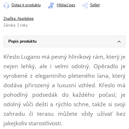
Dotaz k produktu
Hlídací pes
Sdílet
Značka:
Applebee
Záruka
:
2 roky
Popis produktu
Křeslo Lugano má pevný hliníkový rám, který je
nejen lehký, ale i velmi odolný. Opěradlo je
vyrobené z elegantního pleteného lana, který
dodáva přirozený a luxusní vzhled. Křeslo má
pohodlný podsedák do každého počasí; je
odolný vůči dešti a rýchlo schne, takže si svoji
zahradu či terasu můžete vždy užívať bez
jakejkoliv starostlivosti.