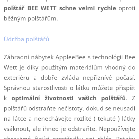
polštář BEE WETT schne velmi rychle
oproti
běžným polštářům.
Údržba polštářů
Záhradní nábytek AppleeBee s technológii Bee
Wett je díky použitým materiálům vhodný do
exteriéru a dobře zvláda nepřiznívé počasí.
Správnou starostlivosti o látku můžete přispět
k
optimální životnosti vašich polštářů
. Z
polštářů odstraňte nečistoty, dokud se neusadí
na látce a nenechávejte rozlité ( tekuté ) látky
vsáknout, ale ihned je odstraňte. Nepoužívejte
abrazivné čistící prostředky ani chlór. Potahy