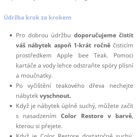
Údržba krok za krokem
Pro dobrou údržbu
doporučujeme čistit
váš nábytek aspoň 1-krát ročně
čisticím
prostředkem Apple bee Teak. Pomoci
kartáče a vody lehce odstraňte spóry plísní
a moučnatky.
Po vyčištění teakového dřeva nechejte
nábytek
vyschnout.
Když je nábytek úplně suchý, můžete začít
s nasadzením
Color Restore v barvě
,
kterou si přejete.
Když je Color Restore dostatočně suchý,