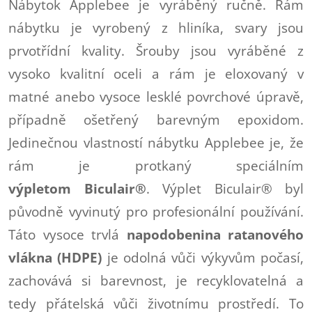
Nábytok Applebee je vyráběný ručně. Rám
nábytku je vyrobený z hliníka, svary jsou
prvotřídní kvality. Šrouby jsou vyráběné z
vysoko kvalitní oceli a rám je eloxovaný v
matné anebo vysoce lesklé povrchové úpravě,
případně ošetřený barevným epoxidom.
Jedinečnou vlastností nábytku Applebee je, že
rám je protkaný speciálním
výpletom
Biculair®
. Výplet Biculair® byl
původně vyvinutý pro profesionální používání.
Táto vysoce trvlá
napodobenina ratanového
vlákna (HDPE)
je odolná vůči výkyvům počasí,
zachovává si barevnost, je recyklovatelná a
tedy přátelská vůči životnímu prostředí. To