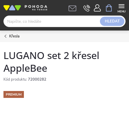
Přejít
NÁKUPNÍ
KOŠÍK
na
obsah
HLEDAT
Křesla
LUGANO set 2 křesel
AppleBee
Kód produktu:
72000282
PREMIUM