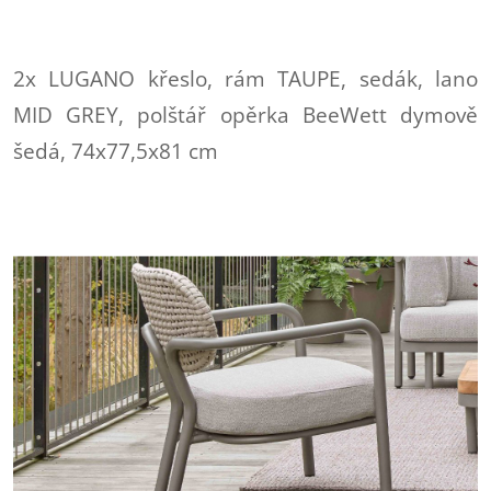
2x LUGANO křeslo, rám TAUPE, sedák, lano
MID GREY, polštář opěrka BeeWett dymově
šedá, 74x77,5x81 cm