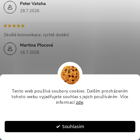
Peter Vataha
28.7.2026
Skvělá komunikace, rychlé dodání
Martina Plocová
16.7.2026
Mějte přehled o novinkách
Tento web používá soubory cookies. Dalším procházením
tohoto webu vyjadřujete souhlas s jejich používáním.
Více
a slevách
Z
informací
zde
.
Nastavení
á
E-mail
ODEBÍRAT
Souhlasím
p
Vložením e-mailu souhlasíte s
podmínkami ochrany osobních údajů