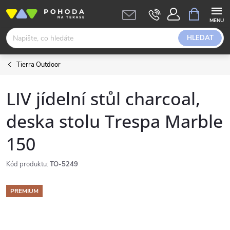
Přejít
NÁKUPNÍ
KOŠÍK
na
obsah
HLEDAT
Tierra Outdoor
LIV jídelní stůl charcoal,
deska stolu Trespa Marble
150
Kód produktu:
TO-5249
PREMIUM