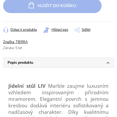
cena:
VLOŽIT DO KOŠÍKU
Dotaz k produktu
Hlídací pes
Sdílet
Značka:
TIERRA
Záruka
:
5 let
Popis produktu
Jídelní stůl LIV
Marble zaujme luxusním
vzhledem inspirovaným přírodním
mramorem. Elegantní povrch s jemnou
kresbou dodává interiéru sofistikovaný a
nadčasový charakter. Díky kvalitnímu