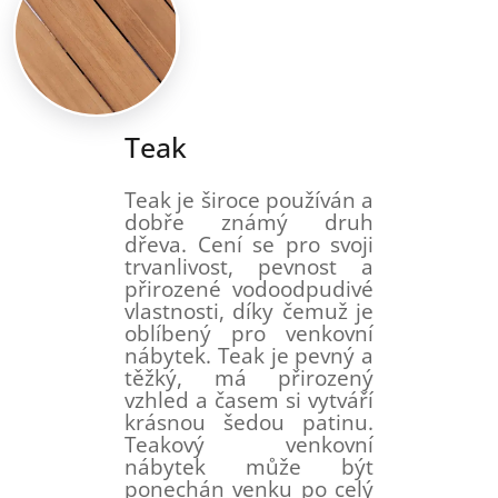
Teak
Teak je široce používán a
dobře známý druh
dřeva. Cení se pro svoji
trvanlivost, pevnost a
přirozené vodoodpudivé
vlastnosti, díky čemuž je
oblíbený pro venkovní
nábytek. Teak je pevný a
těžký, má přirozený
vzhled a časem si vytváří
krásnou šedou patinu.
Teakový venkovní
nábytek může být
ponechán venku po celý