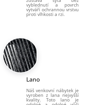
zůstavá sytá bez
vyblednutí a povrch
vytváří ochrannou vrstvu
proti vlhkosti a rzi.
Lano
Náš venkovní nábytek je
vyroben z lana nejvyšší
kvality. Toto lano je
odolné a odolné vůči