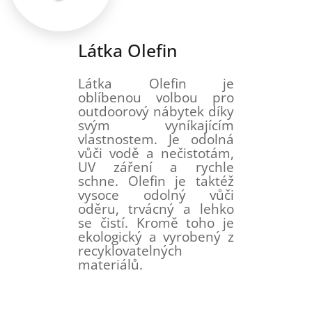
Látka Olefin
Látka Olefin je
oblíbenou volbou pro
outdoorový nábytek díky
svým vyníkajícím
vlastnostem. Je odolná
vůči vodě a nečistotám,
UV záření a rychle
schne. Olefin je taktéž
vysoce odolný vůči
oděru, trvácný a lehko
se čistí. Kromě toho je
ekologický a vyrobený z
recyklovatelných
materiálů.