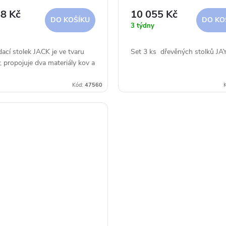
8 Kč
10 055 Kč
DO KOŠÍKU
DO KO
3 týdny
ací stolek JACK je ve tvaru
Set 3 ks dřevěných stolků JA
, propojuje dva materiály kov a
Kód:
47560