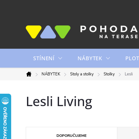
Přejít
na
obsah
STÍNENÍ
NÁBYTEK
PLO
NÁBYTEK
Stoly a stolky
Stolky
Lesli
Domů
Lesli Living
Ř
DOPORUČUJEME