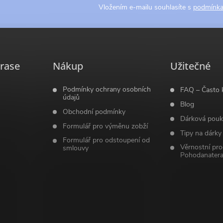
Vložením e-mailu souhlasíte s
podmínka
rase
Nákup
Užitečné
Podmínky ochrany osobních
FAQ – Často 
údajů
Blog
Obchodní podmínky
Dárková pouk
Formulář pro výměnu zobží
Tipy na dárky
Formulář pro odstoupení od
Věrnostní pr
smlouvy
Pohodanatera