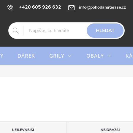
+420 605 926 632
info@pohodanaterase.cz
HLEDAT
TY
DÁREK
GRILY
OBALY
KÁ
NEJLEVNĚJŠÍ
NEJDRAŽŠÍ