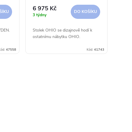
6 975 Kč
ŠÍKU
DO KOŠÍKU
3 týdny
YDEN.
Stolek OHIO se dizajnově hodí k
ostatnímu nábytku OHIO.
Kód:
47558
Kód:
41743