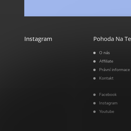
p
á
i
p
s
a
Instagram
Pohoda Na Te
u
t
O nás
Affiliate
í
Právní informace
Kontakt
Facebook
Instagram
Youtube