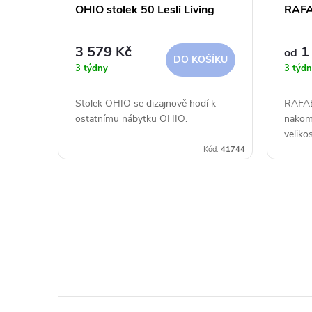
OHIO stolek 50 Lesli Living
RAFAE
3 579 Kč
1 
od
DO KOŠÍKU
3 týdny
3 týdn
Stolek OHIO se dizajnově hodí k
RAFAE
ostatnímu nábytku OHIO.
nakom
veliko
barvác
Kód:
41744
terasy
O
v
l
á