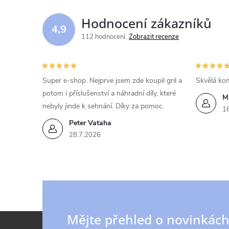
d
Hodnocení zákazníků
4,9
a
112 hodnocení
Zobrazit recenze
c
í
Super e-shop. Nejprve jsem zde koupil gril a
Skvělá kom
potom i příslušenství a náhradní díly, které
p
M
nebyly jinde k sehnání. Díky za pomoc.
1
r
Peter Vataha
v
28.7.2026
k
y
v
Z
Mějte přehled o novinkác
ý