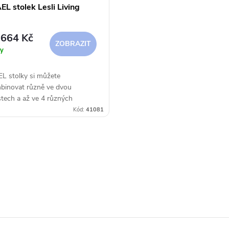
L stolek Lesli Living
664 Kč
ZOBRAZIT
y
L stolky si můžete
binovat různě ve dvou
stech a až ve 4 různých
h. Staňte se dizajnérem vaši
Kód:
41081
!