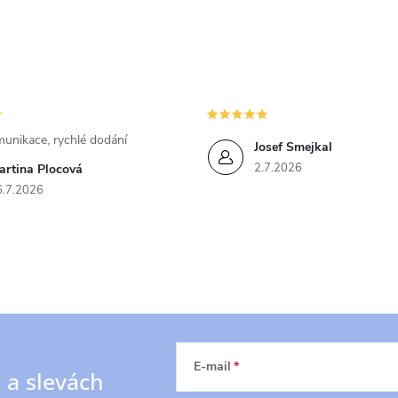
unikace, rychlé dodání
Josef Smejkal
2.7.2026
artina Plocová
6.7.2026
E-mail
h
a slevách