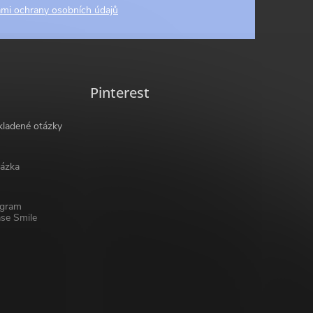
mi ochrany osobních údajů
Pinterest
kladené otázky
ázka
ogram
se Smile