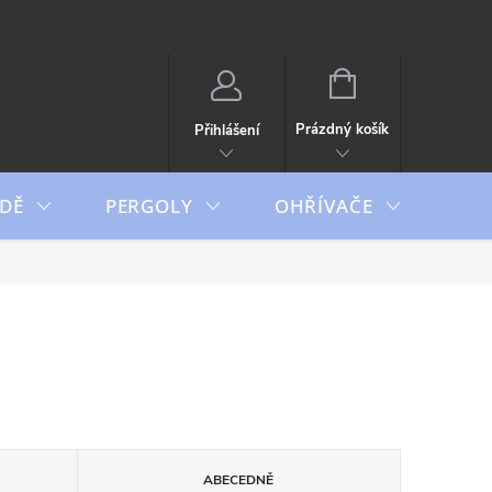
NÁKUPNÍ
KOŠÍK
Prázdný košík
Přihlášení
DĚ
PERGOLY
OHŘÍVAČE
BO
ABECEDNĚ