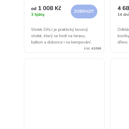
r
u
1 008 Kč
4 68
od
ZOBRAZIT
3 týdny
14 dní
o
k
Stolek DALI je praktický kovový
Odklád
d
t
stolek, který se hodí na terasu,
kostky
balkon a dokonce i na kempování.
dřevo.
u
ů
Kód:
41066
k
t
ů