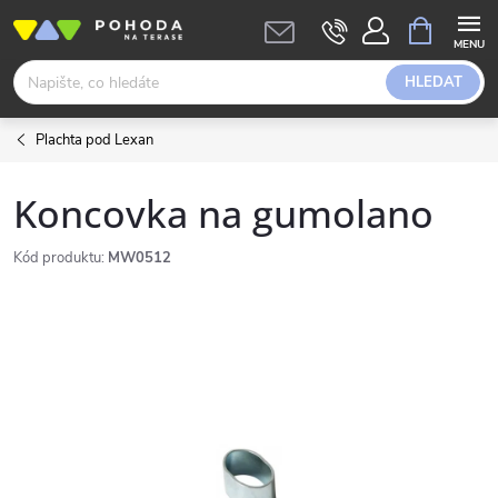
Přejít
NÁKUPNÍ
KOŠÍK
na
obsah
HLEDAT
Plachta pod Lexan
Koncovka na gumolano
Kód produktu:
MW0512