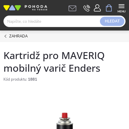
Přejít
NÁKUPNÍ
KOŠÍK
na
obsah
HLEDAT
ZAHRADA
Kartridž pro MAVERIQ
mobilný varič Enders
Kód produktu:
1881