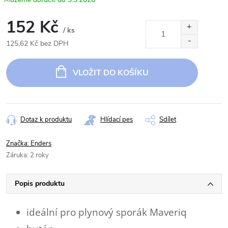
152 Kč
/ ks
125,62 Kč bez DPH
Měrná
cena:
VLOŽIT DO KOŠÍKU
Dotaz k produktu
Hlídací pes
Sdílet
Značka:
Enders
Záruka
:
2 roky
Popis produktu
ideální pro plynový sporák Maveriq