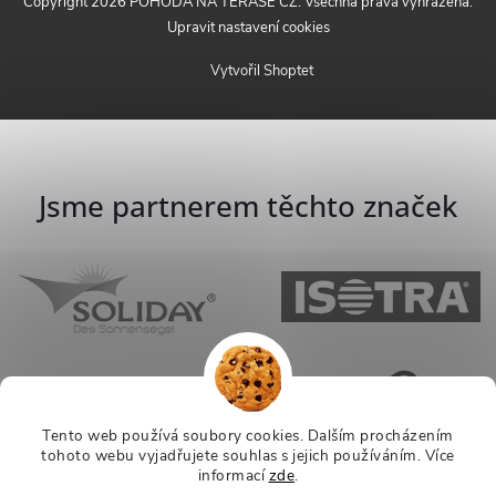
Copyright 2026
POHODA NA TERASE CZ
. Všechna práva vyhrazena.
Upravit nastavení cookies
Vytvořil Shoptet
Jsme partnerem těchto značek
Tento web používá soubory cookies. Dalším procházením
tohoto webu vyjadřujete souhlas s jejich používáním.
Více
informací
zde
.