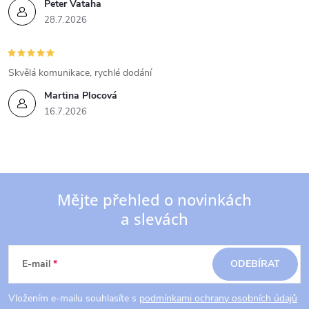
Peter Vataha
28.7.2026
Skvělá komunikace, rychlé dodání
Martina Plocová
16.7.2026
Mějte přehled o novinkách
a slevách
Z
á
E-mail
ODEBÍRAT
p
Vložením e-mailu souhlasíte s
podmínkami ochrany osobních údajů