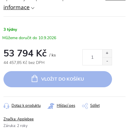
informace
3 týdny
10.9.2026
53 794 Kč
/ ks
44 457,85 Kč bez DPH
Měrná
cena:
VLOŽIT DO KOŠÍKU
Dotaz k produktu
Hlídací pes
Sdílet
Značka:
Applebee
Záruka
:
2 roky