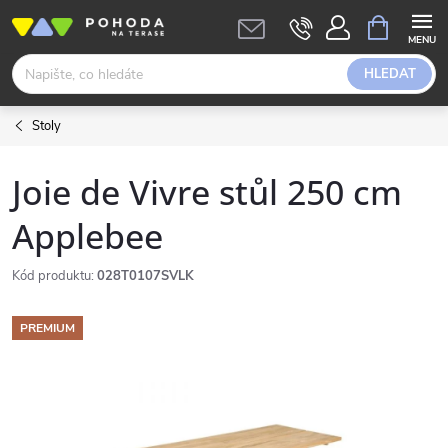
Přejít
NÁKUPNÍ
KOŠÍK
na
obsah
HLEDAT
Stoly
Joie de Vivre stůl 250 cm
Applebee
Kód produktu:
028T0107SVLK
PREMIUM