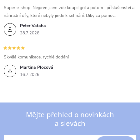
Super e-shop. Nejprve jsem zde koupil gril a potom i příslušenství a
náhradní díly, které nebyly jinde k sehnání. Díky za pomoc.
Peter Vataha
28.7.2026
Skvělá komunikace, rychlé dodání
Martina Plocová
16.7.2026
Mějte přehled o novinkách
a slevách
Z