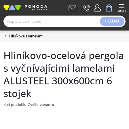
Přejít
NÁKUPNÍ
KOŠÍK
na
obsah
HLEDAT
Hliníkové s lamelami
Hliníkovo-ocelová pergola
s vyčnívajícimi lamelami
ALUSTEEL 300x600cm 6
stojek
Kód produktu:
Zvolte variantu