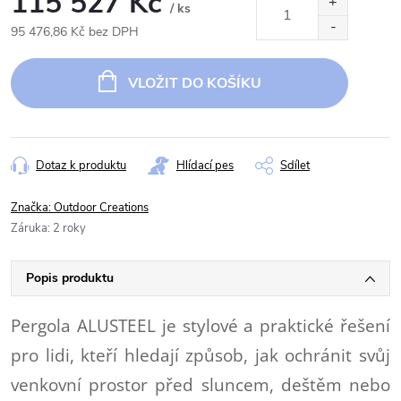
115 527 Kč
/ ks
95 476,86 Kč bez DPH
Měrná
cena:
VLOŽIT DO KOŠÍKU
Dotaz k produktu
Hlídací pes
Sdílet
Značka:
Outdoor Creations
Záruka
:
2 roky
Popis produktu
Pergola ALUSTEEL je stylové a praktické řešení
pro lidi, kteří hledají způsob, jak ochránit svůj
venkovní prostor před sluncem, deštěm nebo