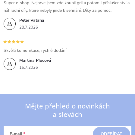
Super e-shop. Nejprve jsem zde koupil gril a potom i příslušenství a
náhradní díly, které nebyly jinde k sehnání. Díky za pomoc.
Peter Vataha
28.7.2026
Skvělá komunikace, rychlé dodání
Martina Plocová
16.7.2026
Mějte přehled o novinkách
a slevách
Z
á
E-mail
ODEBÍRAT