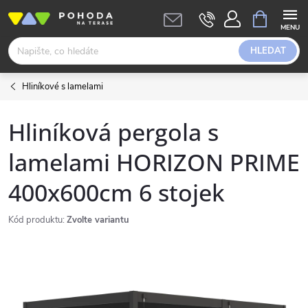
Přejít
NÁKUPNÍ
KOŠÍK
na
obsah
HLEDAT
Hliníkové s lamelami
Hliníková pergola s
lamelami HORIZON PRIME
400x600cm 6 stojek
Kód produktu:
Zvolte variantu