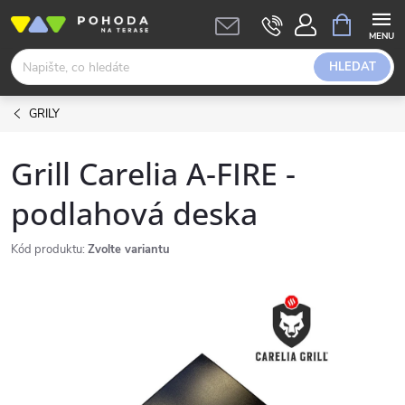
Přejít
NÁKUPNÍ
KOŠÍK
na
obsah
HLEDAT
GRILY
Grill Carelia A-FIRE -
podlahová deska
Kód produktu:
Zvolte variantu