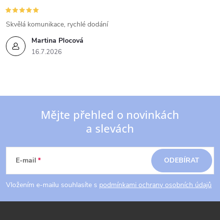
Skvělá komunikace, rychlé dodání
Martina Plocová
16.7.2026
Mějte přehled o novinkách
a slevách
Z
á
E-mail
ODEBÍRAT
p
Vložením e-mailu souhlasíte s
podmínkami ochrany osobních údajů
a