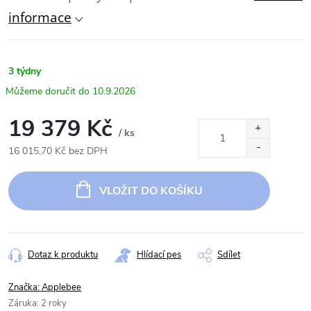
informace
3 týdny
10.9.2026
19 379 Kč
/ ks
16 015,70 Kč bez DPH
Měrná
cena:
VLOŽIT DO KOŠÍKU
Dotaz k produktu
Hlídací pes
Sdílet
Značka:
Applebee
Záruka
:
2 roky