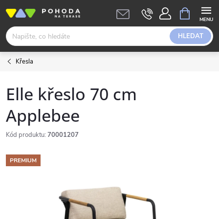
Přejít
NÁKUPNÍ
KOŠÍK
na
obsah
HLEDAT
Křesla
Elle křeslo 70 cm
Applebee
Kód produktu:
70001207
PREMIUM