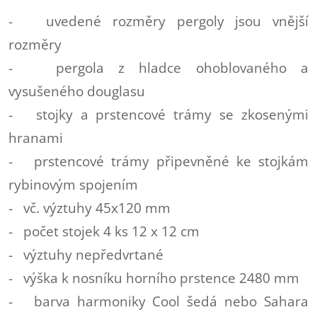
- uvedené rozměry pergoly jsou vnější
rozměry
- pergola z hladce ohoblovaného a
vysušeného douglasu
- stojky a prstencové trámy se zkosenými
hranami
- prstencové trámy připevněné ke stojkám
rybinovým spojením
- vč. výztuhy 45x120 mm
- počet stojek 4 ks 12 x 12 cm
- výztuhy nepředvrtané
- výška k nosníku horního prstence 2480 mm
- barva harmoniky Cool šedá nebo Sahara