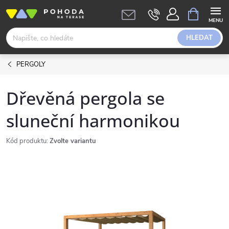
Přejít
NÁKUPNÍ
KOŠÍK
na
obsah
HLEDAT
PERGOLY
Dřevěná pergola se
sluneční harmonikou
Kód produktu:
Zvolte variantu