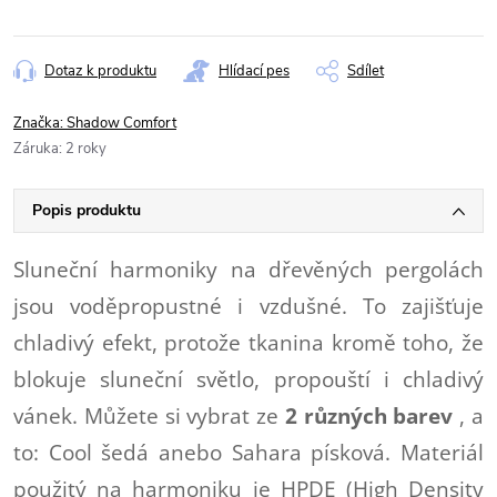
Dotaz k produktu
Hlídací pes
Sdílet
Značka:
Shadow Comfort
Záruka
:
2 roky
Popis produktu
Sluneční harmoniky na dřevěných pergolách
jsou voděpropustné i vzdušné. To zajišťuje
chladivý efekt, protože tkanina kromě toho, že
blokuje sluneční světlo, propouští i chladivý
vánek. Můžete si vybrat ze
2 různých barev
, a
to: Cool šedá anebo Sahara písková. Materiál
použitý na harmoniku je HPDE (High Density