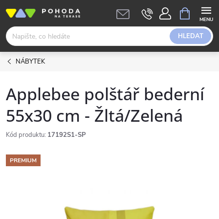
Přejít
NÁKUPNÍ
KOŠÍK
na
obsah
HLEDAT
NÁBYTEK
Applebee polštář bederní
55x30 cm - Žltá/Zelená
Kód produktu:
17192S1-SP
PREMIUM