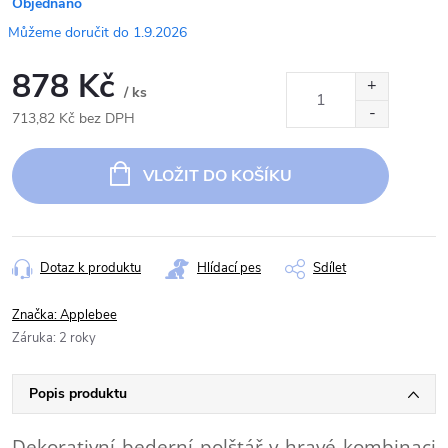
Objednáno
1.9.2026
878 Kč
/ ks
713,82 Kč bez DPH
Měrná
cena:
VLOŽIT DO KOŠÍKU
Dotaz k produktu
Hlídací pes
Sdílet
Značka:
Applebee
Záruka
:
2 roky
Popis produktu
Dekorativní bederní polštář v hravé kombinaci