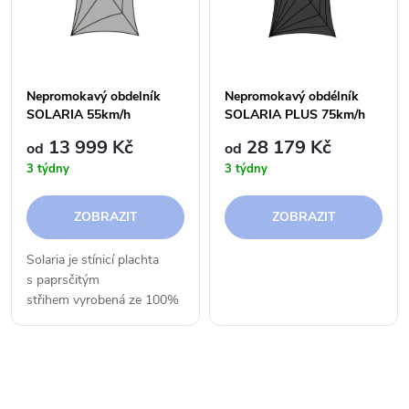
e
p
n
i
í
Nepromokavý obdelník
Nepromokavý obdélník
s
SOLARIA 55km/h
SOLARIA PLUS 75km/h
p
13 999 Kč
28 179 Kč
od
od
p
3 týdny
3 týdny
r
r
ZOBRAZIT
ZOBRAZIT
o
o
Solaria je stínicí plachta
d
s paprsčitým
d
střihem vyrobená ze 100%
u
voděodolné látky
u
Purishade®, která chrání
k
před UV zářením, deštěm a
k
O
větrem. Je...