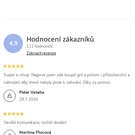
t
v
t
ů
l
ů
á
Hodnocení zákazníků
d
4,9
112 hodnocení
a
Zobrazit recenze
c
í
Super e-shop. Nejprve jsem zde koupil gril a potom i příslušenství a
náhradní díly, které nebyly jinde k sehnání. Díky za pomoc.
p
Peter Vataha
r
28.7.2026
v
k
Skvělá komunikace, rychlé dodání
Martina Plocová