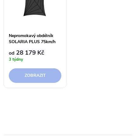
t
t
ů
ů
Nepromokavý obdélník
SOLARIA PLUS 75km/h
28 179 Kč
od
3 týdny
ZOBRAZIT
O
v
l