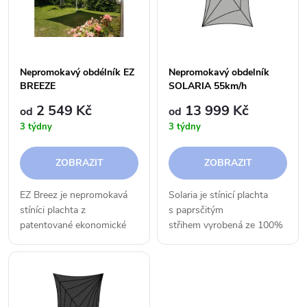
e
p
n
i
í
Nepromokavý obdélník EZ
Nepromokavý obdelník
s
BREEZE
SOLARIA 55km/h
p
2 549 Kč
13 999 Kč
od
od
p
3 týdny
3 týdny
r
r
ZOBRAZIT
ZOBRAZIT
o
o
EZ Breez je nepromokavá
Solaria je stínicí plachta
d
stíníci plachta z
s paprsčitým
d
patentované ekonomické
střihem vyrobená ze 100%
u
řady. Je ideální pro instalaci
voděodolné látky
u
v obytných a komerčních
Purishade®, která chrání
k
prostorách, na zahradách,
před UV zářením, deštěm a
k
terasách a při bazénoch.
větrem. Je...
Můžete...