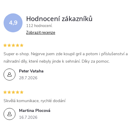
á
Hodnocení zákazníků
d
4,9
112 hodnocení
a
Zobrazit recenze
c
í
Super e-shop. Nejprve jsem zde koupil gril a potom i příslušenství a
náhradní díly, které nebyly jinde k sehnání. Díky za pomoc.
p
Peter Vataha
r
28.7.2026
v
k
Skvělá komunikace, rychlé dodání
Martina Plocová
y
16.7.2026
v