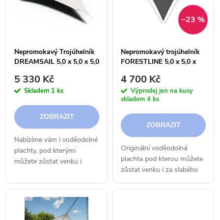
e
p
–23 %
n
i
í
Nepromokavý Trojúhelník
Nepromokavý trojúhelník
s
DREAMSAIL 5,0 x 5,0 x 5,0
FORESTLINE 5,0 x 5,0 x
p
m
5,0 m
5 330 Kč
4 700 Kč
p
Skladem
1 ks
Výprodej jen na kusy
r
skladem
4 ks
r
ZOBRAZIT
o
ZOBRAZIT
o
Nabízíme vám i voděodolné
d
Originální voděodolná
plachty, pod kterými
d
plachta pod kterou můžete
můžete zůstat venku i
u
zůstat venku i za slabého
během slabého deště.
u
deště.
k
k