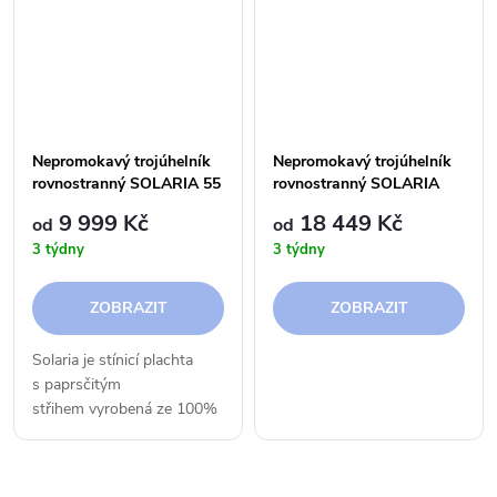
Můžete...
Nepromokavý trojúhelník
Nepromokavý trojúhelník
rovnostranný SOLARIA 55
rovnostranný SOLARIA
km/h
PLUS 75km/h
9 999 Kč
18 449 Kč
od
od
3 týdny
3 týdny
ZOBRAZIT
ZOBRAZIT
Solaria je stínicí plachta
s paprsčitým
střihem vyrobená ze 100%
voděodolné látky
Purishade®, která chrání
před UV zářením, deštěm a