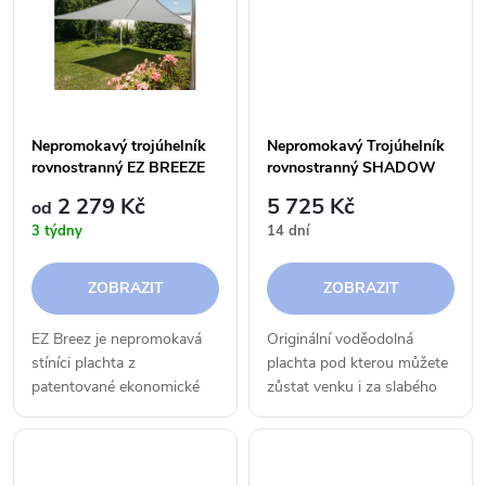
t
t
ů
ů
Nepromokavý trojúhelník
Nepromokavý Trojúhelník
rovnostranný EZ BREEZE
rovnostranný SHADOW
5,0 x 5,0 x 5,0 m - 300 g
2 279 Kč
5 725 Kč
od
3 týdny
14 dní
ZOBRAZIT
ZOBRAZIT
EZ Breez je nepromokavá
Originální voděodolná
stíníci plachta z
plachta pod kterou můžete
patentované ekonomické
zůstat venku i za slabého
řady. Je ideální pro instalaci
deště.
v obytných a komerčních
prostorách, na zahradách,
terasách a při bazénoch.