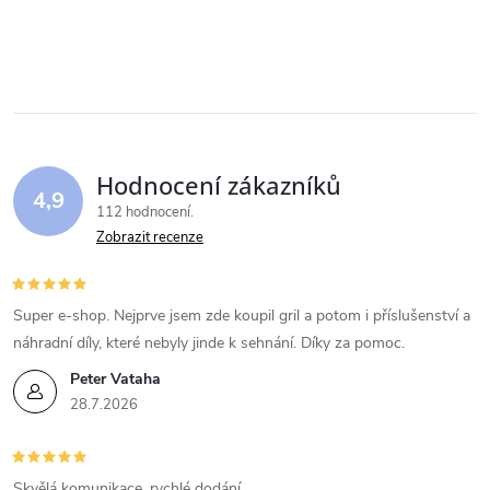
O
větrem. Je...
v
l
á
Hodnocení zákazníků
d
4,9
112 hodnocení
a
Zobrazit recenze
c
í
Super e-shop. Nejprve jsem zde koupil gril a potom i příslušenství a
náhradní díly, které nebyly jinde k sehnání. Díky za pomoc.
p
Peter Vataha
r
28.7.2026
v
Skvělá komunikace, rychlé dodání