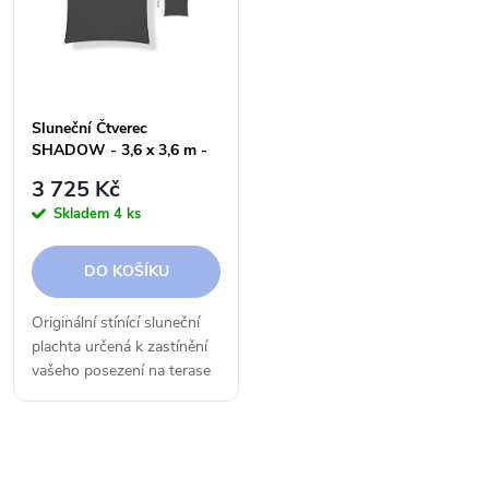
t
t
ů
ů
Sluneční Čtverec
SHADOW - 3,6 x 3,6 m -
300 g
3 725 Kč
Skladem
4 ks
DO KOŠÍKU
Originální stínící sluneční
plachta určená k zastínění
vašeho posezení na terase
či na zahradě.
O