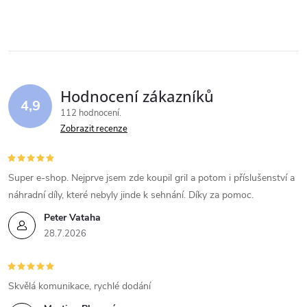
v
l
á
Hodnocení zákazníků
d
4,9
112 hodnocení
a
Zobrazit recenze
c
í
Super e-shop. Nejprve jsem zde koupil gril a potom i příslušenství a
náhradní díly, které nebyly jinde k sehnání. Díky za pomoc.
p
Peter Vataha
r
28.7.2026
v
k
Skvělá komunikace, rychlé dodání