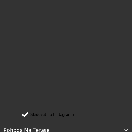
í
Sledovat na Instagramu
Pohoda Na Terase