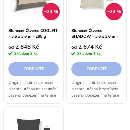
e
p
–23 %
–23 %
n
i
í
Sluneční Čtverec COOLFIT
Sluneční Čtverec
s
- 3,6 x 3,6 m - 285 g
SHADOW - 3,6 x 3,6 m -
p
250 g
2 648 Kč
2 674 Kč
od
od
p
Skladem
2 ks
Skladem
4 ks
r
r
ZOBRAZIT
ZOBRAZIT
o
o
Originální stínící sluneční
Originální stínící sluneční
d
plachta určená na zastínění
plachta určená k zastínění
d
vašeho posezení na terase
vašeho posezení na terase
u
či v zahradě.
či na zahradě.
u
k
k